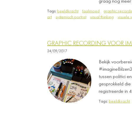
graag nog meer
Tags:
beeldkracht
faalmoed
graphic recordi
art
systemisch portret
visual thinking
visuele 
GRAPHIC RECORDING VOOR IM
24/09/2017
Bekijk voorberei
#imagineBilzen20
tussen politici 
gesprokkeld die i
registreerde in 
Tags:
beeldkracht