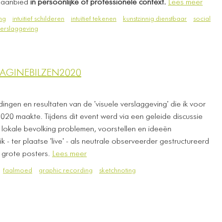
 aanbied
in persoonlijke of professionele context.
Lees meer
ng
intuitief schilderen
intuïtief tekenen
kunstzinnig dienstbaar
social
verslaggeving
AGINEBILZEN2020
dingen en resultaten van de 'visuele verslaggeving' die ik voor
20 maakte. Tijdens dit event werd via een geleide discussie
en lokale bevolking problemen, voorstellen en ideeën
k - ter plaatse 'live' - als neutrale observeerder gestructureerd
4 grote posters.
Lees meer
faalmoed
graphic recording
sketchnoting