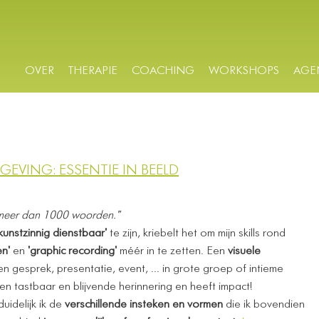
OVER
THERAPIE
COACHING
WORKSHOPS
AGE
GEVING: ESSENTIE IN BEELD
 meer dan 1000 woorden."
'kunstzinnig dienstbaar'
te zijn, kriebelt het om mijn skills rond
en'
en
'graphic recording'
méér in te zetten. Een
visuele
n gesprek, presentatie, event, ... in grote groep of intieme
een tastbaar en blijvende herinnering en heeft impact!
uidelijk ik de
verschillende insteken en vormen
die ik bovendien