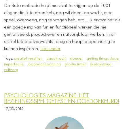
De BuJo methode helpt me zicht te krijgen op de 1001
dingen die ik te doen heb, nog wil doen, op wacht, mee
speel, overweeg, nog te vragen heb, etc ... ik ervaar het als
een goede mix van fun én functioneel werken die me
gemotiveerd, productiever en natuurlijk laat werken. In dit
artikel blik ik onverwachts terug en hoop je openhartig te
kunnen inspireren.
Lees meer
Tags:
creatief verstillen
daadkracht
doener
getting things done
imperfectie
loopbaancoaching
productiviteit
sketchnoting
zelfzorg
PSYCHOLOGIES MAGAZINE: HET
BEZIELINGSSPEL GETEST EN GOEDGEKEURD!
17/03/2019