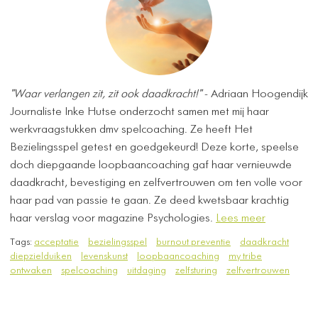
"Waar verlangen zit, zit ook daadkracht!"
- Adriaan Hoogendijk
Journaliste Inke Hutse onderzocht samen met mij haar
werkvraagstukken dmv spelcoaching. Ze heeft Het
Bezielingsspel getest en goedgekeurd! Deze korte, speelse
doch diepgaande loopbaancoaching gaf haar vernieuwde
daadkracht, bevestiging en zelfvertrouwen om ten volle voor
haar pad van passie te gaan. Ze deed kwetsbaar krachtig
haar verslag voor magazine Psychologies.
Lees meer
Tags:
acceptatie
bezielingsspel
burnout preventie
daadkracht
diepzielduiken
levenskunst
loopbaancoaching
my tribe
ontwaken
spelcoaching
uitdaging
zelfsturing
zelfvertrouwen