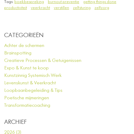
Tags:
boekbespreking
burnout preventie
getting things done
productiviteit
veerkracht
verstillen
zelfsturing
zelfzorg
CATEGORIEËN
Achter de schermen
Brainspotting
Creatieve Processen & Getuigenissen
Expo & Kunst te koop
Kunstzinnig Systemisch Werk
Levenskunst & Veerkracht
Loopbaanbegeleiding & Tips
Poetische mijmeringen
Transformatiecoaching
ARCHIEF
2026 (3)