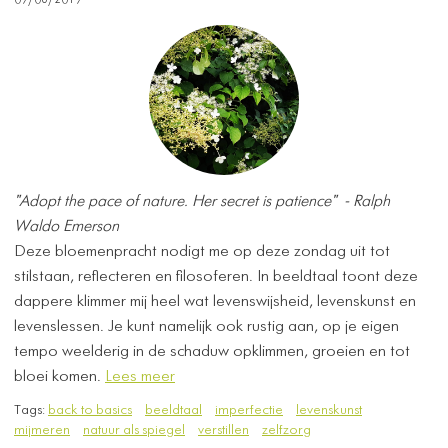
09/06/2019
"Adopt the pace of nature. Her secret is patience" -
Ralph
Waldo Emerson
Deze bloemenpracht nodigt me op deze zondag uit tot
stilstaan, reflecteren en filosoferen. In beeldtaal toont deze
dappere klimmer mij heel wat levenswijsheid, levenskunst en
levenslessen. Je kunt namelijk ook rustig aan, op je eigen
tempo weelderig in de schaduw opklimmen, groeien en tot
bloei komen.
Lees meer
Tags:
back to basics
beeldtaal
imperfectie
levenskunst
mijmeren
natuur als spiegel
verstillen
zelfzorg