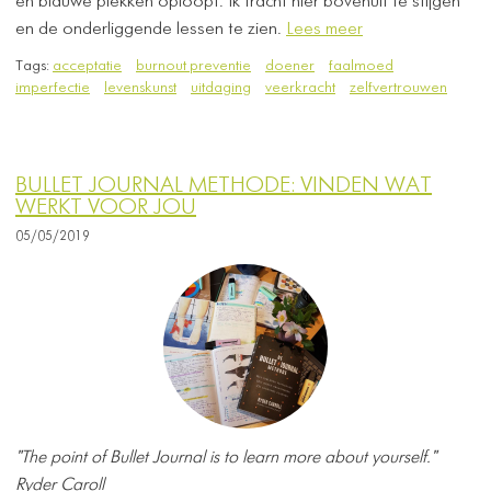
en blauwe plekken oploopt. Ik tracht hier bovenuit te stijgen
en de onderliggende lessen te zien.
Lees meer
Tags:
acceptatie
burnout preventie
doener
faalmoed
imperfectie
levenskunst
uitdaging
veerkracht
zelfvertrouwen
BULLET JOURNAL METHODE: VINDEN WAT
WERKT VOOR JOU
05/05/2019
"The point of Bullet Journal is to learn more about yourself."
Ryder Caroll