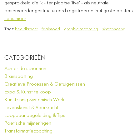
gesprokkeld die ik - ter plaatse 'live' - als neutrale
observeerder gestructureerd registreerde in 4 grote posters.
Lees meer
Tags:
beeldkracht
faalmoed
graphic recording
sketchnoting
CATEGORIEËN
Achter de schermen
Brainspotting
Creatieve Processen & Getuigenissen
Expo & Kunst te koop
Kunstzinnig Systemisch Werk
Levenskunst & Veerkracht
Loopbaanbegeleiding & Tips
Poetische mijmeringen
Transformatiecoaching