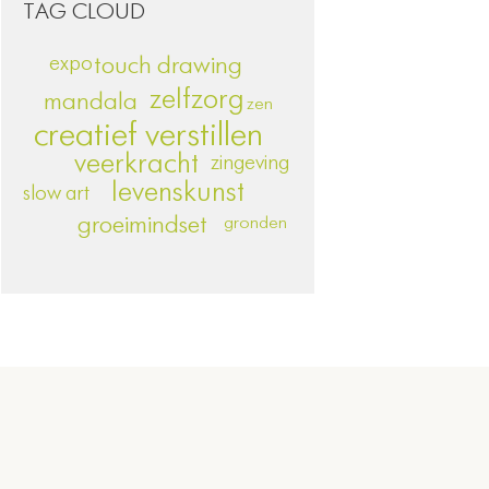
TAG CLOUD
expo
touch drawing
zelfzorg
mandala
zen
creatief verstillen
veerkracht
zingeving
levenskunst
slow art
groeimindset
gronden