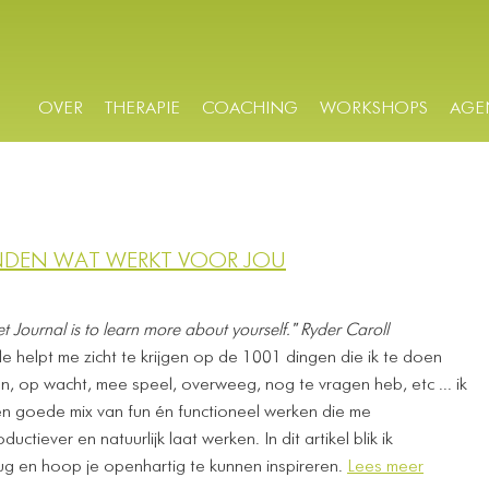
OVER
THERAPIE
COACHING
WORKSHOPS
AGE
INDEN WAT WERKT VOOR JOU
et Journal is to learn more about yourself." Ryder Caroll
helpt me zicht te krijgen op de 1001 dingen die ik te doen
n, op wacht, mee speel, overweeg, nog te vragen heb, etc ... ik
en goede mix van fun én functioneel werken die me
uctiever en natuurlijk laat werken. In dit artikel blik ik
ug en hoop je openhartig te kunnen inspireren.
Lees meer