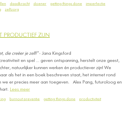
llen
daadkracht
doener
getting things done
imperfectie
g
zelfzorg
 PRODUCTIEF ZIJN
t, die creëer je zelf!"
- Jana Kingsford
reativiteit en spel ... geven ontspanning, herstelt onze geest,
ter, natuurlijker kunnen werken én productiever zijn! We
aar als het in een boek beschreven staat, het internet rond
we er precies meer aan toegeven. ​ ​ Alex Pang, futuroloog en
 hart.
Lees meer
ing
burnout preventie
getting things done
productiviteit