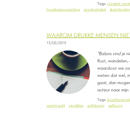
Tags:
creatief versti
loopbaancoaching
productiviteit
sketchnotin
WAAROM DRUKKE MENSEN NIET
15/02/2019
"Balans vind je nie
Rust, wandelen, c
waardoor we zach
weten dat wel, m
gaat, dan mogen 
auteur naar mijn
Tags:
boekbesprek
veerkracht
verstillen
zelfsturing
zelfzorg