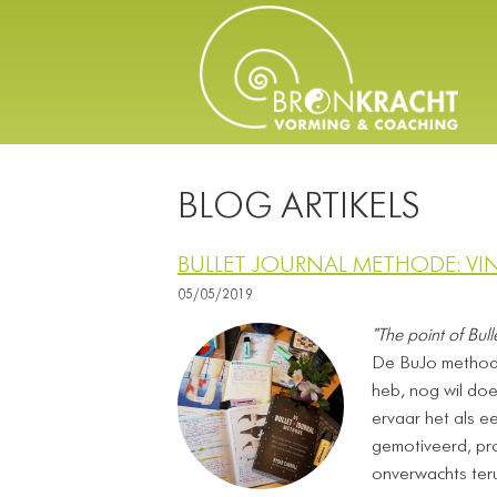
BLOG ARTIKELS
BULLET JOURNAL METHODE: V
05/05/2019
"The point of Bull
De BuJo methode 
heb, nog wil doe
ervaar het als e
gemotiveerd, prod
onverwachts ter