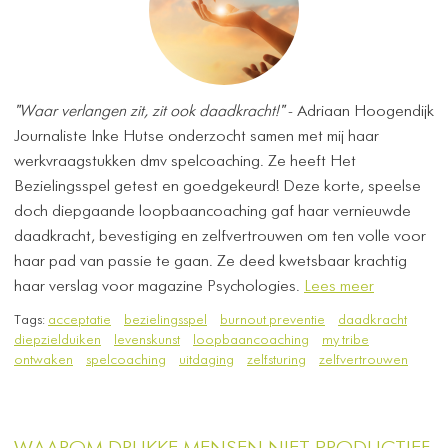
"Waar verlangen zit, zit ook daadkracht!"
- Adriaan Hoogendijk
Journaliste Inke Hutse onderzocht samen met mij haar
werkvraagstukken dmv spelcoaching. Ze heeft Het
Bezielingsspel getest en goedgekeurd! Deze korte, speelse
doch diepgaande loopbaancoaching gaf haar vernieuwde
daadkracht, bevestiging en zelfvertrouwen om ten volle voor
haar pad van passie te gaan. Ze deed kwetsbaar krachtig
haar verslag voor magazine Psychologies.
Lees meer
Tags:
acceptatie
bezielingsspel
burnout preventie
daadkracht
diepzielduiken
levenskunst
loopbaancoaching
my tribe
ontwaken
spelcoaching
uitdaging
zelfsturing
zelfvertrouwen