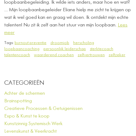
loopbaanbegeleiding. Ik wilde iets anders, maar hoe en wat?
... Mijn loopbaanbegeleider Eliane hielp me zicht te krijgen op
wat ik wel goed kan en graag wil doen.
Ik ontdekt mijn echte
talenten! Nu zit ik zelf aan het stuur van mijn loopbaan.
Lees
meer
Tags:
burnout preventie
droomjob
herscholing
loopbaancoaching
persoonlijk leiderschap
sterktecoach
talentencoach
waarderend coachen
zelfvertrouwen
zelfzeker
CATEGORIEËN
Achter de schermen
Brainspotting
Creatieve Processen & Getuigenissen
Expo & Kunst te koop
Kunstzinnig Systemisch Werk
Levenskunst & Veerkracht