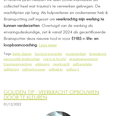
​In recente jaren hebben we allen zowel individueel als
collectief heel wat trauma's te verwerken gekregen. De
wachtlijsten zijn lang. Als hulpverlener en ondernemer heb ik
Brainspotting zelf ingezet om
veerkrachtig mijn werking te
kunnen verderzetten
. Overtuigd van de werking als
ervaringsdeskundige, zet ik vanaf 2024 als gecertificeerde
Brainspotter deze nieuwe tool in voor
EHBS
in
life- en
loopbaancoaching.
Lees meer
Tags:
beter slapen
burnout preventie
groeimindset
levenskunst
persoonlijk leiderschap
rust in je hoofd
stressmanagement
traumaverwerking
uitdaging
veerkracht
zelfregulatie
zelfsturing
zelfvertrouwen
zelfzeker
zelfzorg
GOUDEN TIP - VEERKRACHT OPBOUWEN
DOOR TE KLEUREN
01/12/2022