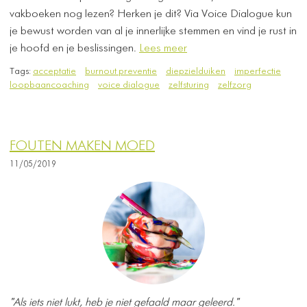
vakboeken nog lezen? Herken je dit? Via Voice Dialogue kun
je bewust worden van al je innerlijke stemmen en vind je rust in
je hoofd en je beslissingen.
Lees meer
Tags:
acceptatie
burnout preventie
diepzielduiken
imperfectie
loopbaancoaching
voice dialogue
zelfsturing
zelfzorg
FOUTEN MAKEN MOED
11/05/2019
"Als iets niet lukt, heb je niet gefaald maar geleerd."