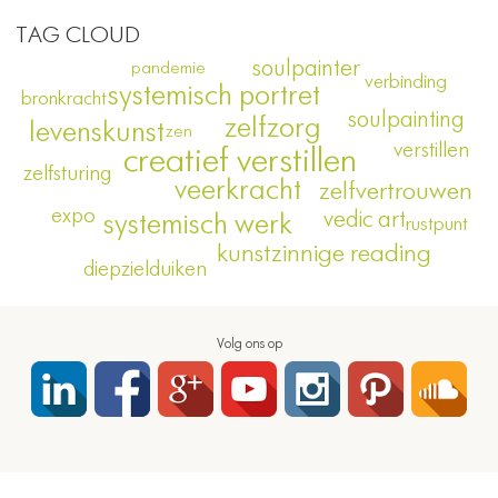
TAG CLOUD
soulpainter
pandemie
verbinding
systemisch portret
bronkracht
soulpainting
zelfzorg
levenskunst
zen
verstillen
creatief verstillen
zelfsturing
veerkracht
zelfvertrouwen
expo
vedic art
systemisch werk
rustpunt
kunstzinnige reading
diepzielduiken
Volg ons op