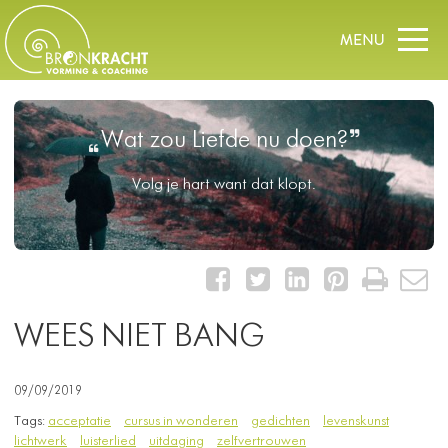
Wat zou Liefde nu doen?
Volg je hart want dat klopt.
WEES NIET BANG
09/09/2019
Tags:
acceptatie
cursus in wonderen
gedichten
levenskunst
lichtwerk
luisterlied
uitdaging
zelfvertrouwen