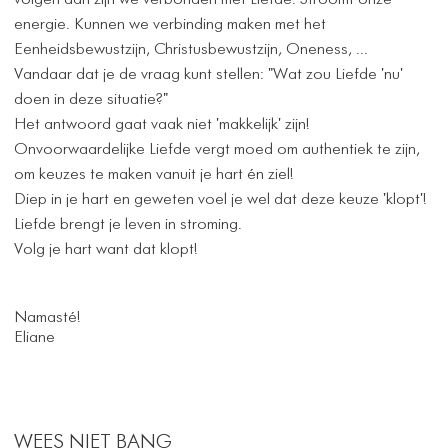
volgen dan zijn we verbonden met Liefde. Stroomt onze
energie. Kunnen we verbinding maken met het
Eenheidsbewustzijn, Christusbewustzijn, Oneness, ...
Vandaar dat je de vraag kunt stellen: "Wat zou Liefde 'nu'
doen in deze situatie?"
Het antwoord gaat vaak niet 'makkelijk' zijn!
Onvoorwaardelijke Liefde vergt moed om authentiek te zijn,
om keuzes te maken vanuit je hart én ziel!
Diep in je hart en geweten voel je wel dat deze keuze 'klopt'!
Liefde brengt je leven in stroming.
Volg je hart want dat klopt!
Namasté!
Eliane
WEES NIET BANG