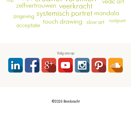
hsp
vedic art
zelfvertrouwen
veerkracht
systemisch portret
mandala
zingeving
rustpunt
touch drawing
slow art
acceptatie
Volg ons op
©2026 Bronkracht