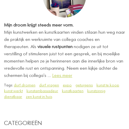
Mijn droom krijgt steeds meer vorm.
Mijn kunstwerken en kunstkaarten vinden stilaan hun weg naar
de praktijk en werkruimte van collega coaches en
therapeuten. Als
visuele rustpunten
nodigen ze uit tot
verstilling of stimuleren juist tot een gesprek, en bij moeilijke
momenten helpen ze je herinneren aan die innerlijke bron van
vredevolle rust en ontspanning. Neem een kijkje achter de
schermen bij collega's ...
Lees meer
Tags:
durf dromen
durf vragen
expo
getuigenis
kunst te koop
kunst werkt
kunstambassadeur
kunstkaarten
kunstzinnig
dienstbaar
zen kunst in huis
CATEGORIEËN