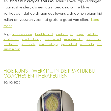
en ‘
Find Your Way as You Go
’ schuilt zowel mijn verlangen
naar rust vinden, als een aanmoediging om te blijven
vertrouwen dat de dingen des levens zich op hun eigen tijd
zullen ontvouwen voor het grotere goed van allen.
Lees
meer
Tags:
altaarkaarten
beeldkracht
durf vragen
expo
intuitief
schilderen
kunst te koop
levenskunst
mixedmedia
pandemie
panta rhei
sehnsucht
soulpaintings
spiritualiteit
wabi sabi
zen
kunst in huis
HOE KUNST 'WERKT' ... IN DE PRAKTIJK BIJ
COACHES EN THERAPEUTEN
20/10/2023