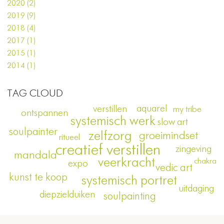
2020 (2)
2019 (9)
2018 (4)
2017 (1)
2015 (1)
2014 (1)
TAG CLOUD
aquarel
verstillen
my tribe
ontspannen
systemisch werk
slow art
soulpainter
zelfzorg
groeimindset
ritueel
creatief verstillen
zingeving
mandala
veerkracht
chakra
expo
vedic art
kunst te koop
systemisch portret
uitdaging
diepzielduiken
soulpainting