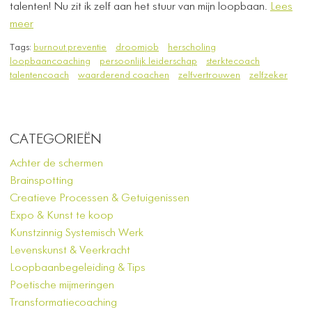
talenten! Nu zit ik zelf aan het stuur van mijn loopbaan.
Lees
meer
Tags:
burnout preventie
droomjob
herscholing
loopbaancoaching
persoonlijk leiderschap
sterktecoach
talentencoach
waarderend coachen
zelfvertrouwen
zelfzeker
CATEGORIEËN
Achter de schermen
Brainspotting
Creatieve Processen & Getuigenissen
Expo & Kunst te koop
Kunstzinnig Systemisch Werk
Levenskunst & Veerkracht
Loopbaanbegeleiding & Tips
Poetische mijmeringen
Transformatiecoaching