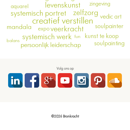
zingeving
levenskunst
aquarel
zelfzorg
systemisch portret
vedic art
creatief verstillen
soulpainter
mandala
veerkracht
expo
systemisch werk
kunst te koop
fun
balans
soulpainting
persoonlijk leiderschap
Volg ons op
©2026 Bronkracht