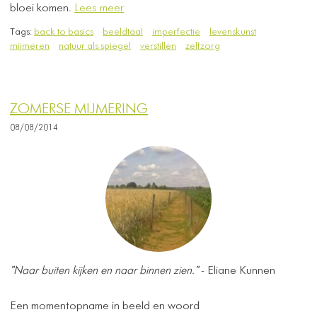
bloei komen.
Lees meer
Tags:
back to basics
beeldtaal
imperfectie
levenskunst
mijmeren
natuur als spiegel
verstillen
zelfzorg
ZOMERSE MIJMERING
08/08/2014
"Naar buiten kijken en naar binnen zien."
- Eliane Kunnen
Een momentopname in beeld en woord