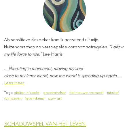
Als sensitieve zinzoeker kom ik aarzelend uit mijn
kluizenaarschap na versoepelde coronamaatregelen.
"I allow
my life force to rise."
Lee Harris
... liberating in movement, moving my soul
close to my inner world, ​now the world is speeding up again ...
Lees meer
Tags:
atelier in beeld
groeimindset
het nieuwe normaal
intuitief
schilderen
levenskunst
slow art
SCHADUWSPEL VAN HET LEVEN