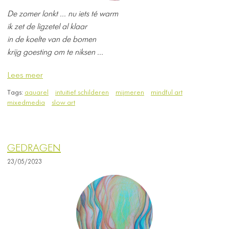
De zomer lonkt ... nu iets té warm
ik zet de ligzetel al klaar
in de koelte van de bomen
krijg goesting om te niksen ...
Lees meer
Tags:
aquarel
intuitief schilderen
mijmeren
mindful art
mixedmedia
slow art
GEDRAGEN
23/05/2023