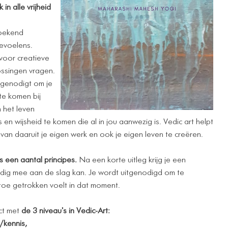
 in alle vrijheid
zoekend
gevoelens.
 voor creatieve
ossingen vragen.
tgenodigt om je
te komen bij
 het leven
en wijsheid te komen die al in jou aanwezig is. Vedic art helpt
 van daaruit je eigen werk en ook je eigen leven te creëren.
 een aantal principes.
Na een korte uitleg krijg je een
ndig mee aan de slag kan. Je wordt uitgenodigd om te
 toe getrokken voelt in dat moment.
ct met
de 3 niveau's in Vedic-Art:
/kennis,