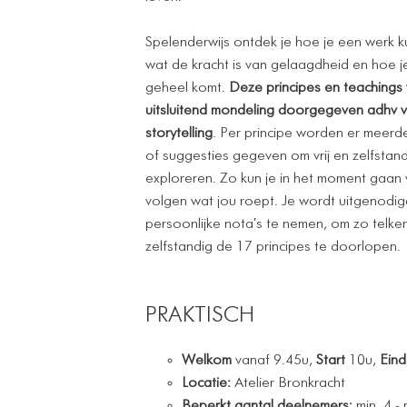
Spelenderwijs ontdek je hoe je een werk k
wat de kracht is van gelaagdheid en hoe j
geheel komt.
Deze principes en teaching
uitsluitend mondeling doorgegeven adhv 
storytelling
. Per principe worden er meer
of suggesties gegeven om vrij en zelfstand
exploreren. Zo kun je in het moment gaan
volgen wat jou roept. Je wordt uitgenodi
persoonlijke nota's te nemen, om zo telk
zelfstandig de 17 principes te doorlopen.
PRAKTISCH
Welkom
vanaf 9.45u,
Start
10u,
Ein
Locatie:
Atelier Bronkracht
Beperkt aantal deelnemers:
min. 4 -