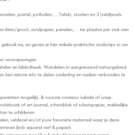
penselen, pastel, potloden, ... Tafels, stoelen en 3 (veld)ezels
 klein/groot, acrylpapier, panelen, ... ter plaatse per stuk aan
 gebruik na, en geven je hier enkele praktische studiotips in om
met versnaperingen
)atelier en bibliotheek. Wandelen in aangrenzend natuurgebied.
or last-minute info te delen onderling en nadien verbonden te
opwarmen mogelijk). Ik voorzie sowieso salade of soep.
, notieboek of art journal, schetsblok of schetspapier, makkelijke
uin te schilderen.
elen, veldezel en/of jouw favoriete materiaal waar je deze
nteren (bvb aquarel verf & papier).