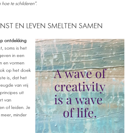
 hoe te schilderen".
KUNST EN LEVEN SMELTEN SAMEN
 op ontdekking
t, soms is het
geven in een
en en vormen
 ook op het doek
ste is, dat het
eugde van vrij
rincipes uit
rt van
en of leiden. Je
e meer, minder