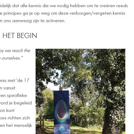
idelijk dat alle kennis die we nodig hebben om te creëren reeds
le principes ga je op weg om deze verborgen/vergeten kennis
in ons aanwezig zijn te activeren.
. HET BEGIN
day we reach the
 ourselves."
nnis met 'de 17
n vanuit
een specifieke
word je begeleid
ron kunt
es richten zich
 en het menselijk