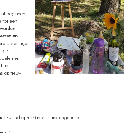
unt beginnen,
e tot een
s worden
verzen en
dere oefeningen
ig te
 voelen en
gd om
ens opnieuw
de
17u (incl opruim) met 1u middagpauze
 max 7