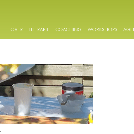
OVER
THERAPIE
COACHING
WORKSHOPS
AGE
.