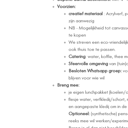
Voorzien:
creatief materiaal
: Acrylverf, 
zijn aanwezig
NB - Mogelijkheid tot canvassen
te kopen
We streven een eco-vriendelijk
ook thuis toe te passen.
Catering
: water, koffie, thee 
Sfeervolle omgeving
van (tuin
Besloten Whatsapp groep:
vo
blijven voor wie wil
Breng mee:
je eigen lunchpakket (koelen/
flesje water, verfkledij/schort
en aangepaste kledij om in de t
Optioneel:
(synthetische) pens
reeks mee wil werken/experime