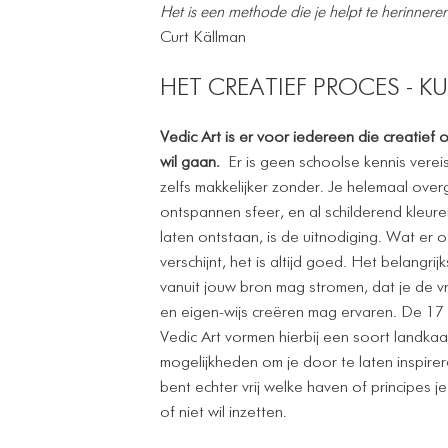
Het is een methode die je helpt te herinneren
Curt Källman
HET CREATIEF PROCES - 
Vedic Art is er voor iedereen die creatief
wil gaan.
Er is geen schoolse kennis vereis
zelfs makkelijker zonder. Je helemaal over
ontspannen sfeer, en al schilderend kleur
laten ontstaan, is de uitnodiging. Wat er
verschijnt, het is altijd goed. Het belangrijk
vanuit jouw bron mag stromen, dat je de vr
en eigen-wijs creëren mag ervaren. De 17 p
Vedic Art vormen hierbij een soort landkaa
mogelijkheden om je door te laten inspirer
bent echter vrij welke haven of principes j
of niet wil inzetten.