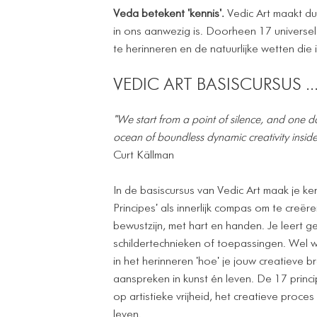
Veda betekent 'kennis'.
Vedic Art maakt du
in ons aanwezig is. Doorheen 17 universe
te herinneren en de natuurlijke wetten die 
VEDIC ART BASISCURSUS ..
"We start from a point of silence, and one 
ocean of boundless dynamic creativity inside
Curt Källman
In de basiscursus van Vedic Art maak je ke
Principes' als innerlijk compas om te creëre
bewustzijn, met hart en handen. Je leert g
schildertechnieken of toepassingen. Wel 
in het herinneren 'hoe' je jouw creatieve b
aanspreken in kunst én leven. De 17 princip
op artistieke vrijheid, het creatieve proces
leven.