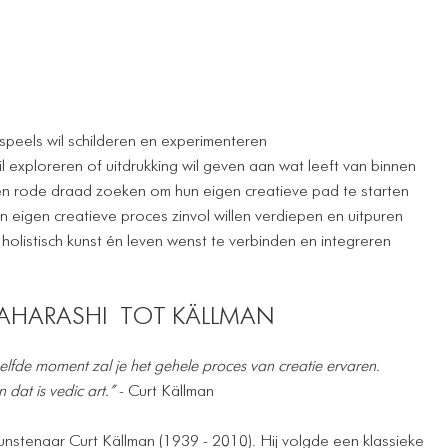
 speels wil schilderen en experimenteren
l exploreren of uitdrukking wil geven aan wat leeft van binnen
n rode draad zoeken om hun eigen creatieve pad te starten
 eigen creatieve proces zinvol willen verdiepen en uitpuren
holistisch kunst én leven wenst te verbinden en integreren
MAHARASHI TOT KÄLLMAN
elfde moment zal je het gehele proces van creatie ervaren.
dat is vedic art.”
- Curt Källman
unstenaar Curt Källman (1939 - 2010). Hij volgde een klassieke