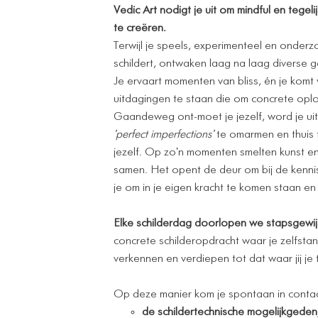
Vedic Art nodigt je uit om mindful en tegelijk
te creëren.
Terwijl je speels, experimenteel en onder
schildert, ontwaken laag na laag diverse 
Je ervaart momenten van bliss, én je komt
uitdagingen te staan die om concrete opl
Gaandeweg ont-moet je jezelf, word je ui
'perfect imperfections'
te omarmen en thuis 
jezelf. Op zo'n momenten smelten kunst en
samen. Het opent de deur om bij de kennis 
je om in je eigen kracht te komen staan en
Elke schilderdag doorlopen we stapsgewijs
concrete schilderopdracht waar je zelfsta
verkennen en verdiepen tot dat waar jij je
Op deze manier kom je spontaan in conta
de schildertechnische mogelijkgeden