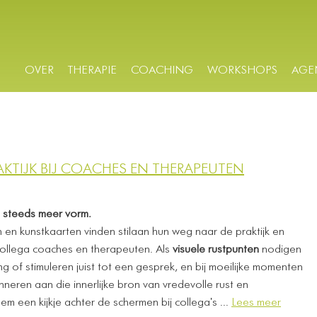
OVER
THERAPIE
COACHING
WORKSHOPS
AGE
PRAKTIJK BIJ COACHES EN THERAPEUTEN
t steeds meer vorm.
 en kunstkaarten vinden stilaan hun weg naar de praktijk en
collega coaches en therapeuten. Als
visuele rustpunten
nodigen
lling of stimuleren juist tot een gesprek, en bij moeilijke momenten
nneren aan die innerlijke bron van vredevolle rust en
m een kijkje achter de schermen bij collega's ...
Lees meer