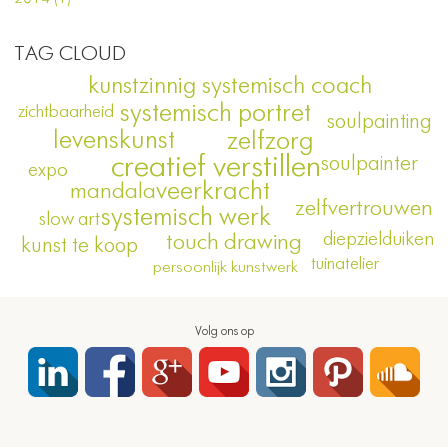
TAG CLOUD
kunstzinnig systemisch coach
systemisch portret
zichtbaarheid
soulpainting
levenskunst
zelfzorg
creatief verstillen
soulpainter
expo
veerkracht
mandala
zelfvertrouwen
systemisch werk
slow art
diepzielduiken
touch drawing
kunst te koop
tuinatelier
persoonlijk kunstwerk
Volg ons op