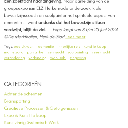
​Een zoektocht naar zingeving.
Naar aanleiding van de
groepsexpo ism ELZ Herkenrode onderzoek ik als
bewustzijnscoach en soulpainter het spirituele aspect van
dementie ... want
ondanks dat het bewustzijn stilaan
verdwijnt, blijft de ziel.
-
- Expo loopt van 8 t/m 23 juni 2024
@De Markthallen, Herk-de-Stad
Lees meer
Tags:
beeldkracht
dementie
innerlijke reis
kunst te koop
mantelzorg
panta rhei
sehnsucht
soulpainting
veerkracht
verandering
verbinding
wabi sabi
zingeving
CATEGORIEËN
Achter de schermen
Brainspotting
Creatieve Processen & Getuigenissen
Expo & Kunst te koop
Kunstzinnig Systemisch Werk