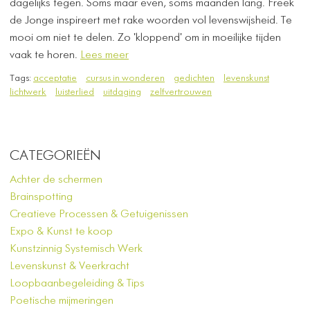
dagelijks tegen. Soms maar even, soms maanden lang. Freek
de Jonge inspireert met rake woorden vol levenswijsheid. Te
mooi om niet te delen. Zo 'kloppend' om in moeilijke tijden
vaak te horen.
Lees meer
Tags:
acceptatie
cursus in wonderen
gedichten
levenskunst
lichtwerk
luisterlied
uitdaging
zelfvertrouwen
CATEGORIEËN
Achter de schermen
Brainspotting
Creatieve Processen & Getuigenissen
Expo & Kunst te koop
Kunstzinnig Systemisch Werk
Levenskunst & Veerkracht
Loopbaanbegeleiding & Tips
Poetische mijmeringen