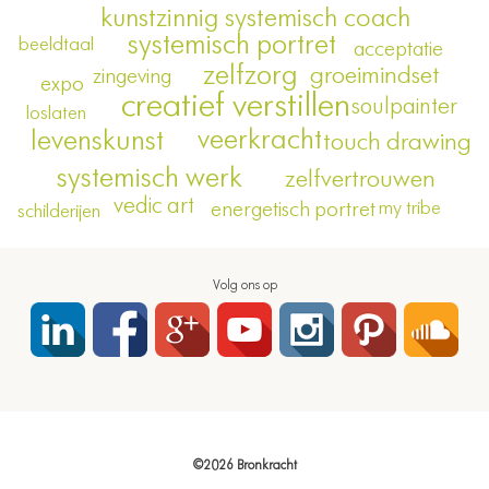
kunstzinnig systemisch coach
systemisch portret
beeldtaal
acceptatie
zelfzorg
groeimindset
zingeving
expo
creatief verstillen
soulpainter
loslaten
veerkracht
levenskunst
touch drawing
systemisch werk
zelfvertrouwen
vedic art
my tribe
energetisch portret
schilderijen
Volg ons op
©2026 Bronkracht