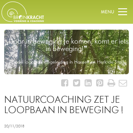
Door in beweging te komen, komt er iets
in beweging!
wandel loopbaanbegeleiding in Hasselt en Herk-de-Stad
NATUURCOACHING ZET JE
LOOPBAAN IN BEWEGING !
20/11/2018