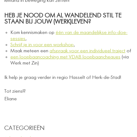
iemand in beweging kan zetten!
HEB JE NOOD OM AL WANDELEND STIL TE
STAAN BIJ JOUW (WERK)LEVEN?
Kom kennismaken op
één van de maandelijkse info-doe-
sessies
,
Schrijf je in voor een workshop
,
Maak meteen een
afspraak voor een individueel traject
of
een loopbaancoaching met VDAB loopbaancheques
(via
Werk met Zin)
Ik help je graag verder in regio Hasselt of Herk-de-Stad!
Tot ziens!?
Eliane
CATEGORIEËN