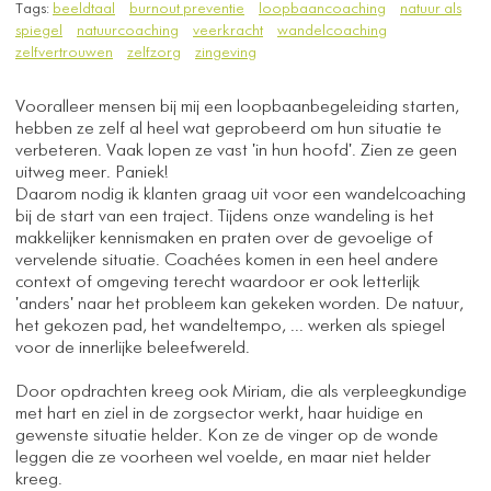
Tags:
beeldtaal
burnout preventie
loopbaancoaching
natuur als
spiegel
natuurcoaching
veerkracht
wandelcoaching
zelfvertrouwen
zelfzorg
zingeving
Vooralleer mensen bij mij een loopbaanbegeleiding starten,
hebben ze zelf al heel wat geprobeerd om hun situatie te
verbeteren. Vaak lopen ze vast 'in hun hoofd'. Zien ze geen
uitweg meer. Paniek!
Daarom nodig ik klanten graag uit voor een wandelcoaching
bij de start van een traject. Tijdens onze wandeling is het
makkelijker kennismaken en praten over de gevoelige of
vervelende situatie. Coachées komen in een heel andere
context of omgeving terecht waardoor er ook letterlijk
'anders' naar het probleem kan gekeken worden. De natuur,
het gekozen pad, het wandeltempo, ... werken als spiegel
voor de innerlijke beleefwereld.
Door opdrachten kreeg ook Miriam, die als verpleegkundige
met hart en ziel in de zorgsector werkt, haar huidige en
gewenste situatie helder. Kon ze de vinger op de wonde
leggen die ze voorheen wel voelde, en maar niet helder
kreeg.