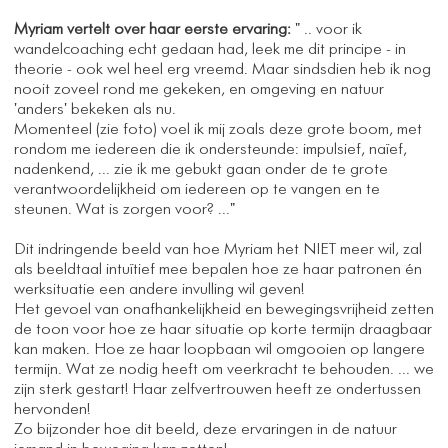
Myriam vertelt over haar eerste ervaring:
" .. voor ik
wandelcoaching echt gedaan had, leek me dit principe - in
theorie - ook wel heel erg vreemd. Maar sindsdien heb ik nog
nooit zoveel rond me gekeken, en omgeving en natuur
'anders' bekeken als nu.
Momenteel (zie foto) voel ik mij zoals deze grote boom, met
rondom me iedereen die ik ondersteunde: impulsief, naïef,
nadenkend, ... zie ik me gebukt gaan onder de te grote
verantwoordelijkheid om iedereen op te vangen en te
steunen. Wat is zorgen voor? ..."
Dit indringende beeld van hoe Myriam het NIET meer wil, zal
als beeldtaal intuïtief mee bepalen hoe ze haar patronen én
werksituatie een andere invulling wil geven!
Het gevoel van onafhankelijkheid en bewegingsvrijheid zetten
de toon voor hoe ze haar situatie op korte termijn draagbaar
kan maken. Hoe ze haar loopbaan wil omgooien op langere
termijn. Wat ze nodig heeft om veerkracht te behouden. ... we
zijn sterk gestart! Haar zelfvertrouwen heeft ze ondertussen
hervonden!
Zo bijzonder hoe dit beeld, deze ervaringen in de natuur