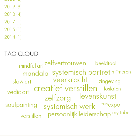
2019 (9)
2018 (4)
2017 (1)
2015 (1)
2014 (1)
TAG CLOUD
zelfvertrouwen
beeldtaal
mindful art
systemisch portret
mijmeren
mandala
veerkracht
zingeving
slow art
creatief verstillen
loslaten
vedic art
levenskunst
zelfzorg
hsp
fun
expo
soulpainting
systemisch werk
my tribe
persoonlijk leiderschap
verstillen