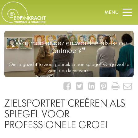
Wat mag er gezien worden als ik jou
ontmoet?
Om je gezicht te zien, gebruik je een spiegel. ​Om je ziel te
zien, een kunstwerk.
ZIELSPORTRET CREËREN ALS
SPIEGEL VOOR
PROFESSIONELE GROEI