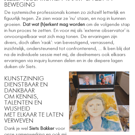
BEWEGING
De systemische professionals komen zo zichzelf letterlijk en
figuurlijk tegen. Ze zien waar ze 'nu' staan, en nog in kunnen
groeien.
Dat wat (h)erkent mag worden
om de volgende stap
in hun proces te zetten. En voor mij als 'externe observator' is
onvoorspelbaar wat zich mag tonen. De ervaringen zijn
divers, doch allen 'raak': van bevestigend, verrassend,
inzichtelijk, ondersteunend tot confronterend, ... Ik ben blij dat
na de individuele sessie met mij, de deelnemers ook elkaars
ervaringen via inquiry kunnen delen en in de diepere lagen
duiken olv Siets.
KUNSTZINNIG
DIENSTBAAR EN
DANKBAAR
OM KENNIS,
TALENTEN EN
WIJSHEID
MET ELKAAR TE LATEN
VERWEVEN
Dank je wel
Siets Bakker
voor
onze samenwerking en ook mij