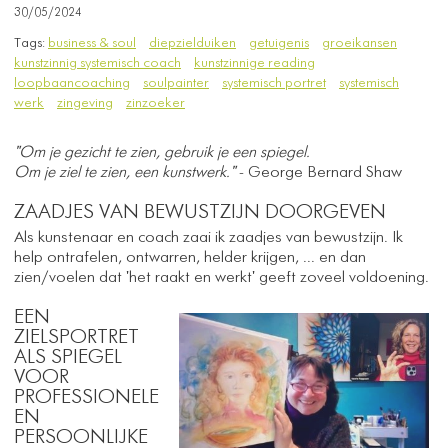
30/05/2024
Tags:
business & soul
diepzielduiken
getuigenis
groeikansen
kunstzinnig systemisch coach
kunstzinnige reading
loopbaancoaching
soulpainter
systemisch portret
systemisch
werk
zingeving
zinzoeker
"Om je gezicht te zien, gebruik je een spiegel.
​Om je ziel te zien, een kunstwerk."
- George Bernard Shaw
​
ZAADJES VAN BEWUSTZIJN DOORGEVEN
Als kunstenaar en coach zaai ik zaadjes van bewustzijn. Ik
help ontrafelen, ontwarren, helder krijgen, ... en dan
zien/voelen dat 'het raakt en werkt' geeft zoveel voldoening.
EEN
ZIELSPORTRET
ALS SPIEGEL
VOOR
PROFESSIONELE
EN
PERSOONLIJKE