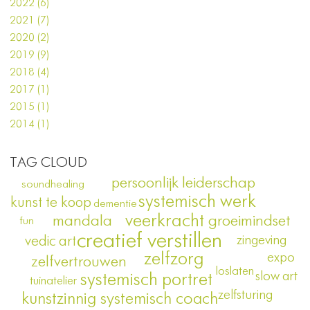
2022 (6)
2021 (7)
2020 (2)
2019 (9)
2018 (4)
2017 (1)
2015 (1)
2014 (1)
TAG CLOUD
persoonlijk leiderschap
soundhealing
systemisch werk
kunst te koop
dementie
veerkracht
groeimindset
mandala
fun
creatief verstillen
zingeving
vedic art
zelfzorg
expo
zelfvertrouwen
loslaten
slow art
systemisch portret
tuinatelier
zelfsturing
kunstzinnig systemisch coach