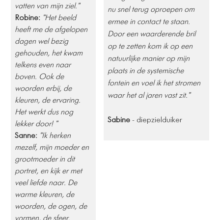
vatten van mijn ziel." ​
nu snel terug oproepen om
Robine:
"Het beeld
ermee in contact te staan.
heeft me de afgelopen
​Door een waarderende bril
dagen wel bezig
op te zetten kom ik op een
gehouden, het kwam
natuurlijke manier op mijn
telkens even naar
plaats in de systemische
boven. Ook de
fontein en voel ik het stromen
woorden erbij, de
waar het al jaren vast zit."
kleuren, de ervaring.
Het werkt dus nog
Sabine
- diepzielduiker
lekker door! "
Sanne:
"Ik herken
mezelf, mijn moeder en
grootmoeder in dit
portret, en kijk er met
veel liefde naar. De
warme kleuren, de
woorden, de ogen, de
vormen, de sfeer. ​