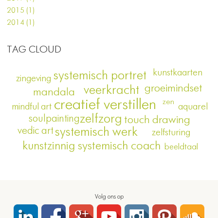
2015 (1)
2014 (1)
TAG CLOUD
kunstkaarten
systemisch portret
zingeving
groeimindset
veerkracht
mandala
creatief verstillen
zen
aquarel
mindful art
zelfzorg
soulpainting
touch drawing
systemisch werk
vedic art
zelfsturing
kunstzinnig systemisch coach
beeldtaal
Volg ons op