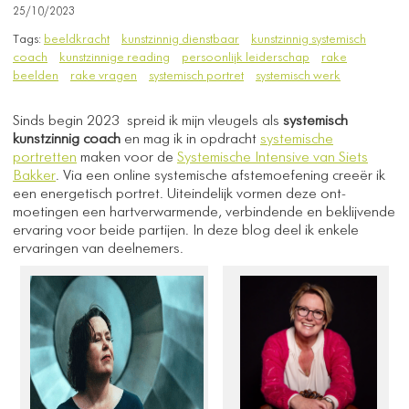
25/10/2023
Tags:
beeldkracht
kunstzinnig dienstbaar
kunstzinnig systemisch
coach
kunstzinnige reading
persoonlijk leiderschap
rake
beelden
rake vragen
systemisch portret
systemisch werk
Sinds begin 2023 spreid ik mijn vleugels als
systemisch
kunstzinnig coach
en mag ik in opdracht
systemische
portretten
maken voor de
Systemische Intensive van Siets
Bakker
. Via een online systemische afstemoefening creeër ik
een energetisch portret. Uiteindelijk vormen deze ont-
moetingen een hartverwarmende, verbindende en beklijvende
ervaring voor beide partijen. In deze blog deel ik enkele
ervaringen van deelnemers.