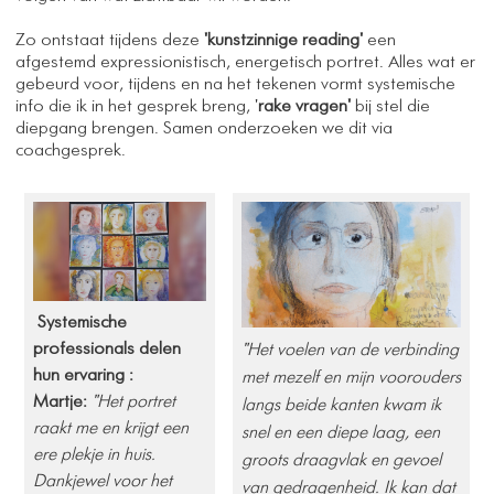
Zo ontstaat tijdens deze
'kunstzinnige reading'
een
afgestemd expressionistisch, energetisch portret. Alles wat er
gebeurd voor, tijdens en na het tekenen vormt systemische
info die ik in het gesprek breng, '
rake vragen'
bij stel die
diepgang brengen. Samen onderzoeken we dit via
coachgesprek.
Systemische
professionals delen
"Het voelen van de verbinding
hun ervaring : ​
met mezelf en mijn voorouders
Martje:
​
"Het portret
langs beide kanten kwam ik
raakt me en krijgt een
snel en een diepe laag, een
ere plekje in huis.
groots draagvlak en gevoel
Dankjewel voor het
van gedragenheid. Ik kan dat