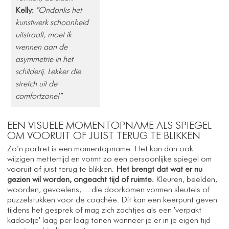
Kelly:
"Ondanks het
kunstwerk schoonheid
uitstraalt, moet ik
wennen aan de
asymmetrie in het
schilderij. Lekker die
stretch uit de
comfortzone!"
EEN VISUELE MOMENTOPNAME ALS SPIEGEL
OM VOORUIT OF JUIST TERUG TE BLIKKEN
Zo’n portret is een momentopname. Het kan dan ook
wijzigen mettertijd en vormt zo een persoonlijke spiegel om
vooruit of juist terug te blikken.
Het brengt dat wat er nu
gezien wil worden, ongeacht tijd of ruimte.
Kleuren, beelden,
woorden, gevoelens, ... die doorkomen vormen sleutels of
puzzelstukken voor de coachée. Dit kan een keerpunt geven
tijdens het gesprek of mag zich zachtjes als een 'verpakt
kadootje' laag per laag tonen wanneer je er in je eigen tijd