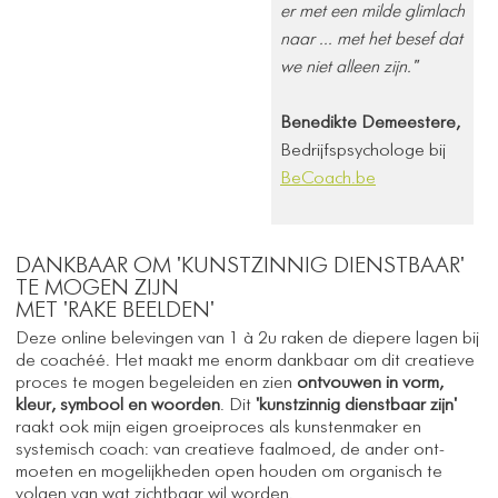
er met een milde glimlach
naar ... met het besef dat
we niet alleen zijn."
Benedikte Demeestere,
Bedrijfspsychologe bij
BeCoach.be
DANKBAAR OM 'KUNSTZINNIG DIENSTBAAR'
TE MOGEN ZIJN
MET 'RAKE BEELDEN'
Deze online belevingen van 1 à 2u raken de diepere lagen bij
de coachéé. Het maakt me enorm dankbaar om dit creatieve
proces te mogen begeleiden en zien
ontvouwen in vorm,
kleur, symbool en woorden
. Dit
'kunstzinnig dienstbaar zijn'
raakt ook mijn eigen groeiproces als kunstenmaker en
systemisch coach: van creatieve faalmoed, de ander ont-
moeten en mogelijkheden open houden om organisch te
volgen van wat zichtbaar wil worden.