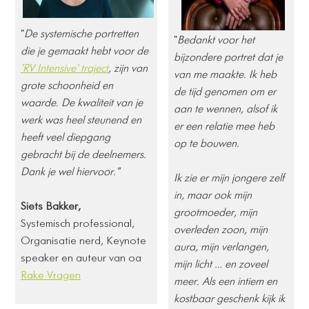
​​"
De systemische portretten
"
Bedankt voor het
die je gemaakt hebt voor de
bijzondere portret dat je
'RV Intensive' traject
, zijn van
van me maakte. Ik heb
grote schoonheid en
de tijd genomen om er
waarde. De kwaliteit van je
aan te wennen, alsof ik
werk was heel steunend en
er een relatie mee heb
heeft veel diepgang
op te bouwen.
gebracht bij de deelnemers.
Dank je wel hiervoor."
Ik zie er mijn jongere zelf
in, maar ook mijn
Siets Bakker,
grootmoeder, mijn
Systemisch professional,
overleden zoon, mijn
Organisatie nerd, Keynote
aura, mijn verlangen,
speaker en auteur van oa
mijn licht … en zoveel
Rake Vragen
meer. Als een intiem en
kostbaar geschenk kijk ik