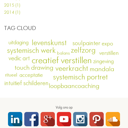
2015 (1)
2014 (1)
TAG CLOUD
levenskunst
uitdaging
soulpainter
expo
zelfzorg
systemisch werk
verstillen
balans
vedic art
creatief verstillen
zingeving
touch drawing
veerkracht
mandala
ritueel
acceptatie
systemisch portret
intuitief schilderen
loopbaancoaching
Volg ons op