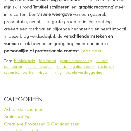
In mijn drive om
'kunstzinnig dienstbaar'
te zijn, kriebelt het om
mijn skills rond
'intuitief schilderen'
en
'graphic recording'
méér
in te zetten. Een
visuele weergave
van een gesprek,
presentatie, event, ... in grote groep of intieme setting
creëert een tastbaar en blijvende herinnering en heeft impact!
In deze blog verduidelijk ik de
verschillende insteken en
vormen
die ik bovendien graag nog meer aanbied
in
persoonlijke of professionele context.
Lees meer
Tags:
beeldkracht
faalmoed
graphic recording
intuitief
schilderen
intuïtief tekenen
kunstzinnig dienstbaar
social art
systemisch portret
visual thinking
visuele verslaggeving
CATEGORIEËN
Achter de schermen
Brainspotting
Creatieve Processen & Getuigenissen