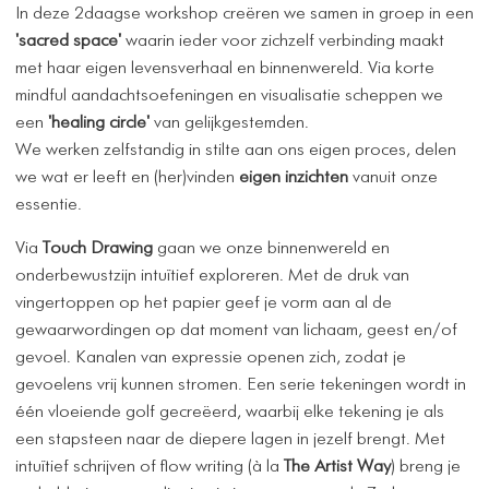
In deze 2daagse workshop creëren we samen in groep in een
'sacred space'
waarin ieder voor zichzelf verbinding maakt
met haar eigen levensverhaal en binnenwereld. Via korte
mindful aandachtsoefeningen en visualisatie scheppen we
een
'healing circle'
van gelijkgestemden.
We werken zelfstandig in stilte aan ons eigen proces, delen
we wat er leeft en (her)vinden
eigen inzichten
vanuit onze
essentie.
Via
Touch Drawing
gaan we onze binnenwereld en
onderbewustzijn intuïtief exploreren. Met de druk van
vingertoppen op het papier geef je vorm aan al de
gewaarwordingen op dat moment van lichaam, geest en/of
gevoel. Kanalen van expressie openen zich, zodat je
gevoelens vrij kunnen stromen. Een serie tekeningen wordt in
één vloeiende golf gecreëerd, waarbij elke tekening je als
een stapsteen naar de diepere lagen in jezelf brengt. Met
intuïtief schrijven of flow writing (à la
The Artist Way
) breng je